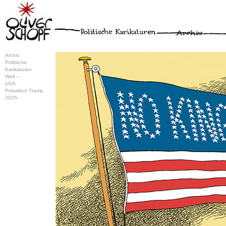
Archiv:
Politische
Karikaturen
Welt –
USA
Präsident Trump
2025-