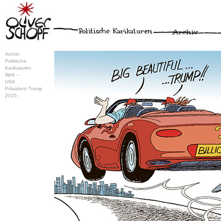
Archiv:
Politische
Karikaturen
Welt –
USA
Präsident Trump
2025-